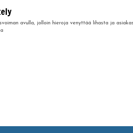
tely
voiman avulla, jolloin hieroja venyttää lihasta ja asiakas
ia